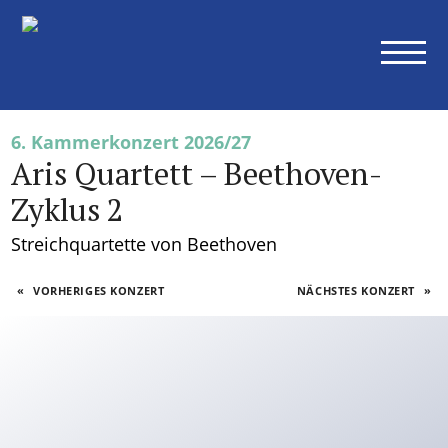
Konzerte
Alle Konzerte
Sinfoniekonzerte
Kammerkonzerte
6. Kammerkonzert 2026/27
Weitere Konzerte
Aris Quartett – Beethoven-
Abonnements
Zyklus 2
Übersicht
Streichquartette von Beethoven
Ihre Vorteile als Abonnent
Preise Abonnements
«
VORHERIGES KONZERT
NÄCHSTES KONZERT
»
Abonnementbedingungen
Orchester
Museumsorchester
Mitglieder
Orchesterakademie