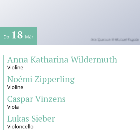
Künstlerischer Leiter
Verein
Geschichte
18
Do
Mär
Gremien
Aris Quartett © Michael Pogoda
Mitglied werden
Satzung
Anna Katharina Wildermuth
Sponsoren und Partner
Violine
Service
Noémi Zipperling
Violine
Kontakt
Pressestimmen
Caspar Vinzens
Newsletter
Viola
Programmarchiv
Lukas Sieber
Impressum
Datenschutz
Violoncello