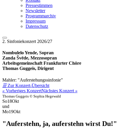
Kontakt
Pressestimmen
Newsletter
Programmarchiv
Impressum
Datenschutz
2. Sinfoniekonzert 2026/27
Nombulelo Yende, Sopran
Zanda Švēde, Mezzosopran
Arbeitsgemeinschaft Frankfurter Chöre
Thomas Guggeis, Dirigent
Mahler: "Auferstehungssinfonie"
☰
Zur Konzert-Übersicht
«
Vorheriges Konzert
Nächstes Konzert
»
Thomas Guggeis © Sophia Hegewald
So
18
Okt
und
Mo
19
Okt
"Auferstehn, ja, auferstehn wirst Du!"