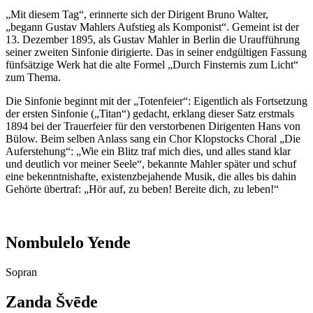
„Mit diesem Tag“, erinnerte sich der Dirigent Bruno Walter,
„begann Gustav Mahlers Aufstieg als Komponist“. Gemeint ist der
13. Dezember 1895, als Gustav Mahler in Berlin die Uraufführung
seiner zweiten Sinfonie dirigierte. Das in seiner endgültigen Fassung
fünfsätzige Werk hat die alte Formel „Durch Finsternis zum Licht“
zum Thema.
Die Sinfonie beginnt mit der „Totenfeier“: Eigentlich als Fortsetzung
der ersten Sinfonie („Titan“) gedacht, erklang dieser Satz erstmals
1894 bei der Trauerfeier für den verstorbenen Dirigenten Hans von
Bülow. Beim selben Anlass sang ein Chor Klopstocks Choral „Die
Auferstehung“: „Wie ein Blitz traf mich dies, und alles stand klar
und deutlich vor meiner Seele“, bekannte Mahler später und schuf
eine bekenntnishafte, existenzbejahende Musik, die alles bis dahin
Gehörte übertraf: „Hör auf, zu beben! Bereite dich, zu leben!“
Nombulelo Yende
Sopran
Zanda Švēde