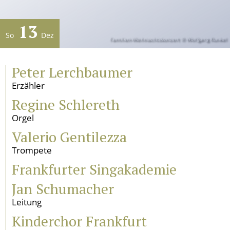
Künstlerischer Leiter
13
Verein
So
Dez
Familien-Weihnachtskonzert © Wolfgang Runkel
Geschichte
Gremien
Peter Lerchbaumer
Mitglied werden
Erzähler
Satzung
Sponsoren und Partner
Regine Schlereth
Orgel
Service
Valerio Gentilezza
Kontakt
Trompete
Pressestimmen
Frankfurter Singakademie
Newsletter
Programmarchiv
Jan Schumacher
Impressum
Leitung
Datenschutz
Kinderchor Frankfurt