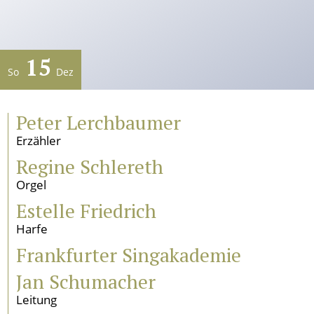
Künstlerischer Leiter
Verein
15
Geschichte
So
Dez
Gremien
Mitglied werden
Peter Lerchbaumer
Satzung
Sponsoren und Partner
Erzähler
Regine Schlereth
Service
Orgel
Kontakt
Estelle Friedrich
Pressestimmen
Harfe
Newsletter
Programmarchiv
Frankfurter Singakademie
Impressum
Jan Schumacher
Datenschutz
Leitung