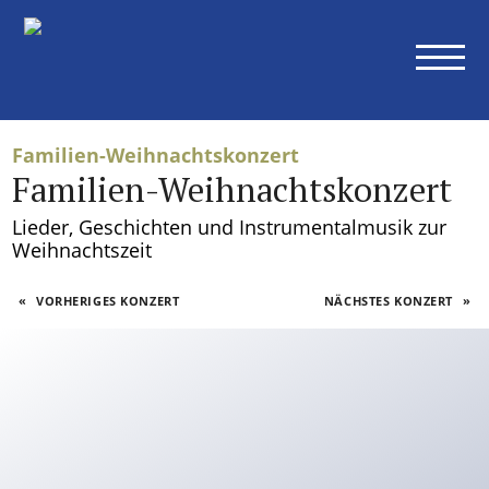
Konzerte
Alle Konzerte
Sinfoniekonzerte
Kammerkonzerte
Familien-Weihnachtskonzert
Weitere Konzerte
Familien-Weihnachtskonzert
Abonnements
Lieder, Geschichten und Instrumentalmusik zur
Weihnachtszeit
Übersicht
Ihre Vorteile als Abonnent
«
VORHERIGES KONZERT
NÄCHSTES KONZERT
»
Preise Abonnements
Abonnementbedingungen
Orchester
Museumsorchester
Mitglieder
Orchesterakademie