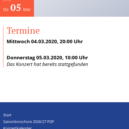
05
Künstlerischer Leiter
Do
Mär
Verein
Termine
Geschichte
Gremien
Mittwoch 04.03.2020, 20:00 Uhr
Mitglied werden
Satzung
Sponsoren und Partner
Donnerstag 05.03.2020, 10:00 Uhr
Das Konzert hat bereits stattgefunden
Service
Kontakt
Pressestimmen
Newsletter
Programmarchiv
Impressum
Datenschutz
Start
Saisonbroschüre 2026/27 PDF
Konzertkalender