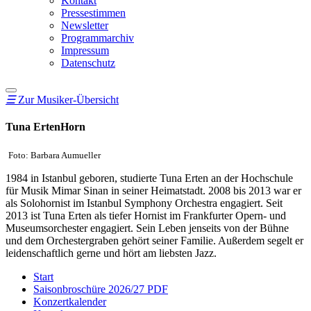
Kontakt
Pressestimmen
Newsletter
Programmarchiv
Impressum
Datenschutz
☰
Zur Musiker-Übersicht
Tuna Erten
Horn
Foto: Barbara Aumueller
1984 in Istanbul geboren, studierte Tuna Erten an der Hochschule
für Musik Mimar Sinan in seiner Heimatstadt. 2008 bis 2013 war er
als Solohornist im Istanbul Symphony Orchestra engagiert. Seit
2013 ist Tuna Erten als tiefer Hornist im Frankfurter Opern- und
Museumsorchester engagiert. Sein Leben jenseits von der Bühne
und dem Orchestergraben gehört seiner Familie. Außerdem segelt er
leidenschaftlich gerne und hört am liebsten Jazz.
Start
Saisonbroschüre 2026/27 PDF
Konzertkalender