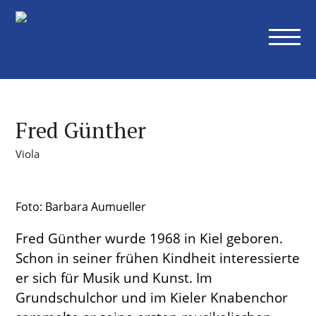
Konzerte
Alle Konzerte
Sinfoniekonzerte
Kammerkonzerte
Weitere Konzerte
Fred Günther
Abonnements
Viola
Übersicht
Ihre Vorteile als Abonnent
Preise Abonnements
Foto: Barbara Aumueller
Abonnementbedingungen
Fred Günther wurde 1968 in Kiel geboren.
Orchester
Schon in seiner frühen Kindheit interessierte
er sich für Musik und Kunst. Im
Museumsorchester
Mitglieder
Grundschulchor und im Kieler Knabenchor
Orchesterakademie