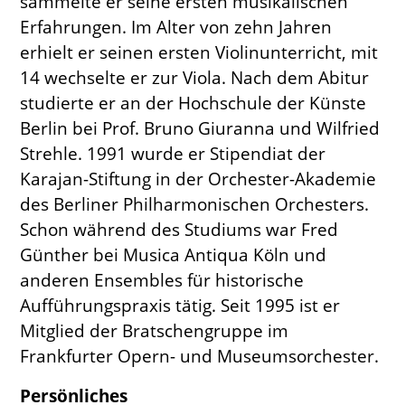
sammelte er seine ersten musikalischen
Künstlerischer Leiter
Erfahrungen. Im Alter von zehn Jahren
erhielt er seinen ersten Violinunterricht, mit
Verein
14 wechselte er zur Viola. Nach dem Abitur
Geschichte
studierte er an der Hochschule der Künste
Gremien
Berlin bei Prof. Bruno Giuranna und Wilfried
Mitglied werden
Strehle. 1991 wurde er Stipendiat der
Satzung
Sponsoren und Partner
Karajan-Stiftung in der Orchester-Akademie
des Berliner Philharmonischen Orchesters.
Service
Schon während des Studiums war Fred
Kontakt
Günther bei Musica Antiqua Köln und
Pressestimmen
anderen Ensembles für historische
Newsletter
Aufführungspraxis tätig. Seit 1995 ist er
Programmarchiv
Mitglied der Bratschengruppe im
Impressum
Frankfurter Opern- und Museumsorchester.
Datenschutz
Persönliches