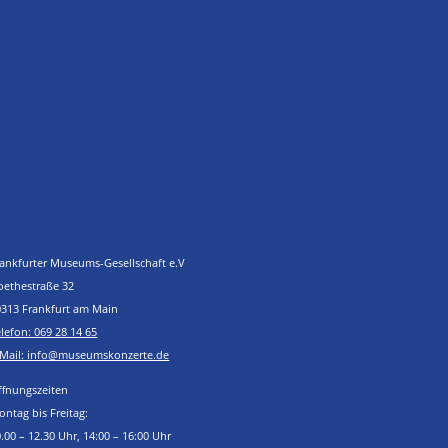
rankfurter Museums-Gesellschaft e.V
oethestraße 32
0313 Frankfurt am Main
lefon: 069 28 14 65
-Mail: info@museumskonzerte.de
ffnungszeiten
ntag bis Freitag:
.00 – 12.30 Uhr, 14:00 – 16:00 Uhr