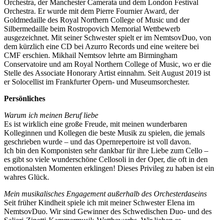
Orchestra, der Manchester Camerata und dem London Festival
Orchestra. Er wurde mit dem Pierre Fournier Award, der
Goldmedaille des Royal Northern College of Music und der
Silbermedaille beim Rostropovich Memorial Wettbewerb
ausgezeichnet. Mit seiner Schwester spielt er im NemtsovDuo, von
dem kürzlich eine CD bei Azurro Records und eine weitere bei
CMF erschien. Mikhail Nemtsov lehrte am Birmingham
Conservatoire und am Royal Northern College of Music, wo er die
Stelle des Associate Honorary Artist einnahm. Seit August 2019 ist
er Solocellist im Frankfurter Opern- und Museumsorchester.
Persönliches
Warum ich meinen Beruf liebe
Es ist wirklich eine große Freude, mit meinen wunderbaren
Kolleginnen und Kollegen die beste Musik zu spielen, die jemals
geschrieben wurde – und das Opernrepertoire ist voll davon.
Ich bin den Komponisten sehr dankbar für ihre Liebe zum Cello –
es gibt so viele wunderschöne Cellosoli in der Oper, die oft in den
emotionalsten Momenten erklingen! Dieses Privileg zu haben ist ein
wahres Glück.
Mein musikalisches Engagement außerhalb des Orchesterdaseins
Seit früher Kindheit spiele ich mit meiner Schwester Elena im
NemtsovDuo. Wir sind Gewinner des Schwedischen Duo- und des