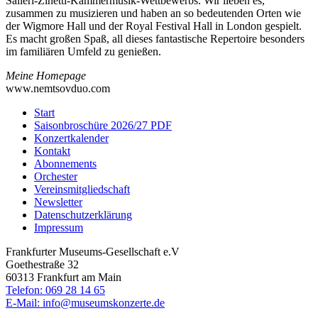
Salieri-Zinetti-Kammermusik-Wettbewerbs. Wir lieben es,
zusammen zu musizieren und haben an so bedeutenden Orten wie
der Wigmore Hall und der Royal Festival Hall in London gespielt.
Es macht großen Spaß, all dieses fantastische Repertoire besonders
im familiären Umfeld zu genießen.
Meine Homepage
www.nemtsovduo.com
Start
Saisonbroschüre 2026/27 PDF
Konzertkalender
Kontakt
Abonnements
Orchester
Vereinsmitgliedschaft
Newsletter
Datenschutzerklärung
Impressum
Frankfurter Museums-Gesellschaft e.V
Goethestraße 32
60313 Frankfurt am Main
Telefon: 069 28 14 65
E-Mail: info@museumskonzerte.de