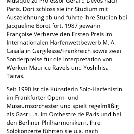
Musique zu Professor Gérard Devos nach
Künstlerischer Leiter
Paris. Dort schloss sie ihr Studium mit
Auszeichnung ab und führte ihre Studien bei
Verein
Jacqueline Borot fort. 1987 gewann
Geschichte
Françoise Verherve den Ersten Preis im
Gremien
Internationalen Harfenwettbewerb M. A.
Mitglied werden
Casala in Gargilesse/Frankreich sowie zwei
Satzung
Sponsoren und Partner
Sonderpreise für die Interpretation von
Werken Maurice Ravels und Yoshihisa
Service
Tairas.
Kontakt
Seit 1990 ist die Künstlerin Solo-Harfenistin
Pressestimmen
im Frankfurter Opern- und
Newsletter
Programmarchiv
Museumsorchester und spielt regelmäßig
Impressum
als Gast u.a. im Orchestre de Paris und bei
Datenschutz
den Berliner Philharmonikern. Ihre
Solokonzerte führten sie u.a. nach