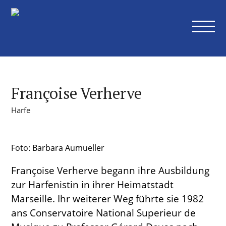
Konzerte
Alle Konzerte
Sinfoniekonzerte
Kammerkonzerte
Weitere Konzerte
Françoise Verherve
Abonnements
Harfe
Übersicht
Ihre Vorteile als Abonnent
Preise Abonnements
Foto: Barbara Aumueller
Abonnementbedingungen
Françoise Verherve begann ihre Ausbildung
Orchester
zur Harfenistin in ihrer Heimatstadt
Marseille. Ihr weiterer Weg führte sie 1982
Museumsorchester
Mitglieder
ans Conservatoire National Superieur de
Orchesterakademie