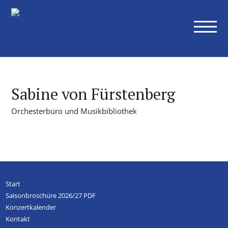
Konzerte
Alle Konzerte
Sinfoniekonzerte
Kammerkonzerte
Weitere Konzerte
Sabine von Fürstenberg
Abonnements
Orchesterbüro und Musikbibliothek
Übersicht
Ihre Vorteile als Abonnent
Preise Abonnements
Abonnementbedingungen
Orchester
Start
Saisonbroschüre 2026/27 PDF
Museumsorchester
Konzertkalender
Mitglieder
Kontakt
Orchesterakademie