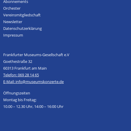
Abonnements
Künstlerischer Leiter
Orchester
Vereinsmitgliedschaft
Verein
Newsletter
Datenschutzerklärung
Geschichte
Impressum
Gremien
Mitglied werden
Satzung
Frankfurter Museums-Gesellschaft e.V
Sponsoren und Partner
Goethestraße 32
60313 Frankfurt am Main
Service
Telefon: 069 28 14 65
Kontakt
E-Mail: info@museumskonzerte.de
Pressestimmen
Öffnungszeiten
Newsletter
Montag bis Freitag:
Programmarchiv
10.00 – 12.30 Uhr, 14:00 – 16:00 Uhr
Impressum
Datenschutz