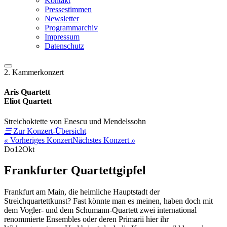
Kontakt
Pressestimmen
Newsletter
Programmarchiv
Impressum
Datenschutz
2. Kammerkonzert
Aris Quartett
Eliot Quartett
Streichoktette von Enescu und Mendelssohn
☰
Zur Konzert-Übersicht
«
Vorheriges Konzert
Nächstes Konzert
»
Do
12
Okt
Frankfurter Quartettgipfel
Frankfurt am Main, die heimliche Hauptstadt der
Streichquartettkunst? Fast könnte man es meinen, haben doch mit
dem Vogler- und dem Schumann-Quartett zwei international
renommierte Ensembles oder deren Primarii hier ihr