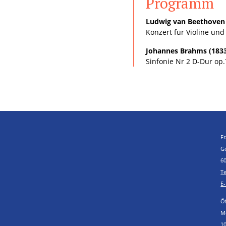
Programm
Ludwig van Beethoven 
Konzert für Violine un
Johannes Brahms (1833
Sinfonie Nr 2 D-Dur op
F
G
6
Te
E
Ö
Mo
10