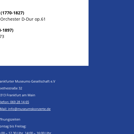
(1770-1827)
d Orchester D-Dur op.61
-1897)
.73
rankfurter Museums-Gesellschaft e.V
oethestraße 32
0313 Frankfurt am Main
lefon: 069 28 14 65
-Mail: info@museumskonzerte.de
ffnungszeiten
ntag bis Freitag:
.00 – 12.30 Uhr, 14:00 – 16:00 Uhr