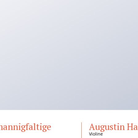
mannigfaltige
Augustin Ha
Violine