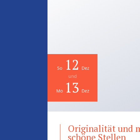
12
So
Dez
und
13
Mo
Dez
Originalität und 
schöne Stellen