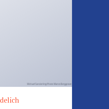
Michael Sanderling Photo: Marco Borggreve
delich