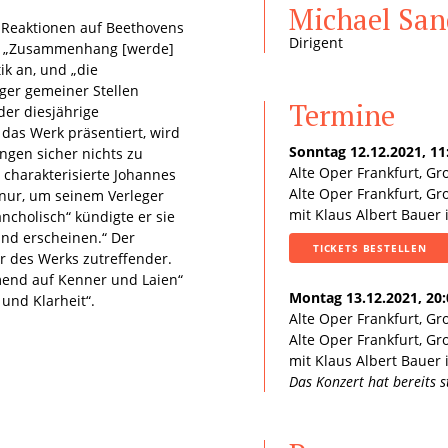
Michael San
 Reaktionen auf Beethovens
Dirigent
Der „Zusammenhang [werde]
tik an, und „die
ger gemeiner Stellen
Termine
der diesjährige
das Werk präsentiert, wird
Sonntag 12.12.2021, 11
ngen sicher nichts zu
Alte Oper Frankfurt, Gr
 charakterisierte Johannes
Alte Oper Frankfurt, G
 nur, um seinem Verleger
mit Klaus Albert Bauer 
ancholisch“ kündigte er sie
and erscheinen.“ Der
TICKETS BESTELLEN
er des Werks zutreffender.
mend auf Kenner und Laien“
Montag 13.12.2021, 20
und Klarheit“.
Alte Oper Frankfurt, Gr
Alte Oper Frankfurt, G
mit Klaus Albert Bauer 
Das Konzert hat bereits 