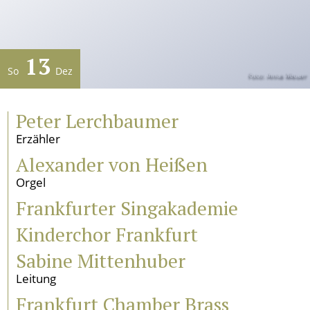
Künstlerischer Leiter
Verein
13
Geschichte
So
Dez
Foto: Anna Meuer
Gremien
Mitglied werden
Peter Lerchbaumer
Satzung
Sponsoren und Partner
Erzähler
Alexander von Heißen
Service
Orgel
Kontakt
Frankfurter Singakademie
Pressestimmen
Newsletter
Kinderchor Frankfurt
Programmarchiv
Sabine Mittenhuber
Impressum
Datenschutz
Leitung
Frankfurt Chamber Brass