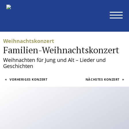
Konzerte
Alle Konzerte
Sinfoniekonzerte
Kammerkonzerte
Weihnachtskonzert
Weitere Konzerte
Familien-Weihnachtskonzert
Abonnements
Weihnachten für Jung und Alt – Lieder und
Geschichten
Übersicht
Ihre Vorteile als Abonnent
«
VORHERIGES KONZERT
NÄCHSTES KONZERT
»
Preise Abonnements
Abonnementbedingungen
Orchester
Museumsorchester
Mitglieder
Orchesterakademie