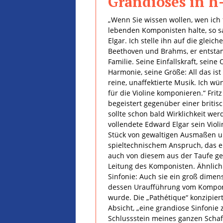
Grandioses in h
„Wenn Sie wissen wollen, wen ich 
lebenden Komponisten halte, so s
Elgar. Ich stelle ihn auf die gleic
Beethoven und Brahms, er entsta
Familie. Seine Einfallskraft, seine
Harmonie, seine Größe: All das ist
reine, unaffektierte Musik. Ich w
für die Violine komponieren.“ Frit
begeistert gegenüber einer britis
sollte schon bald Wirklichkeit wer
vollendete Edward Elgar sein Violi
Stück von gewaltigen Ausmaßen u
spieltechnischem Anspruch, das e
auch von diesem aus der Taufe g
Leitung des Komponisten. Ähnlich
Sinfonie: Auch sie ein groß dimens
dessen Uraufführung vom Komponis
wurde. Die „Pathétique“ konzipier
Absicht, „eine grandiose Sinfonie 
Schlussstein meines ganzen Schaff