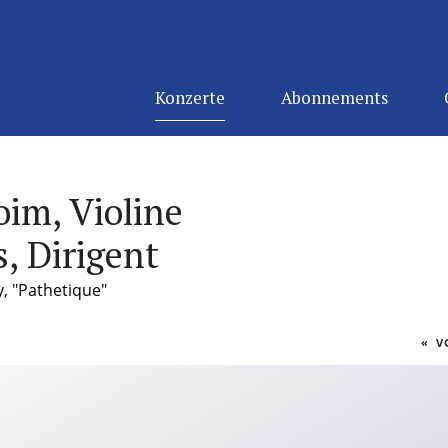
Konzerte
Abonnements
im, Violine
, Dirigent
y, "Pathetique"
«
VO