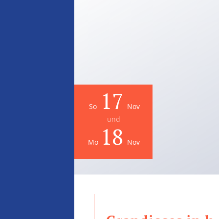
17
So
Nov
und
18
Mo
Nov