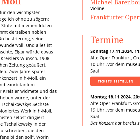
-Moll
Michael Barenbo
Violine
für den wichtigsten
Frankfurter Ope
age ich ohne zu zögern:
he Stufe mit meinen Idolen
mmt derselben noblen
Termine
 Orchestrierung, seine
 wundervoll. Und alles ist
Sonntag 17.11.2024, 11
ünschte, Elgar würde etwas
Alte Oper Frankfurt, Gr
z Kreislers Wunsch, 1908
10 Uhr „vor dem muse
chen Zeitung geäußert,
Saal
den: Zwei Jahre später
nkonzert in h-Moll, ein
TICKETS BESTELLEN
nd exorbitantem
r Kreisler widmete und das
Montag 18.11.2024, 20
ehoben wurde, unter der
Alte Oper Frankfurt, Gr
 Tschaikowskys Sechste
19 Uhr „vor dem muse
ioniertes Werk in h-Moll,
Saal
ten selbst dirigiert
Das Konzert hat bereits 
te Tschaikowsky in der
zu schreiben, die den
ens bilden soll“. Worin