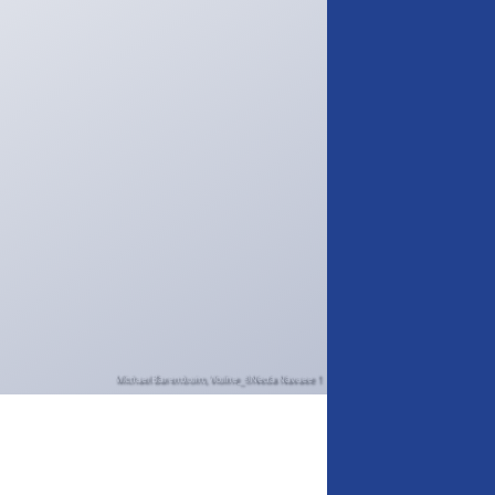
Michael Barenboim, Violine_©Neda Navaee 1