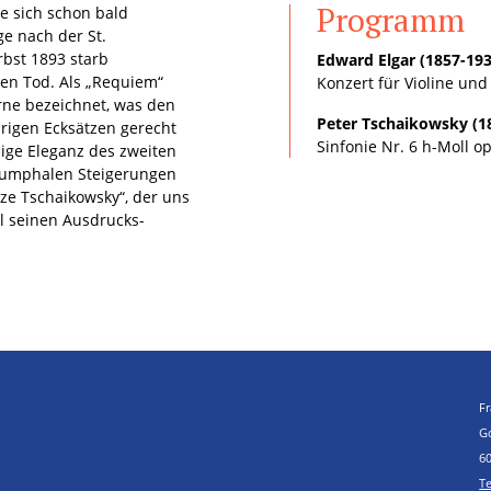
Programm
e sich schon bald
e nach der St.
bst 1893 starb
Edward Elgar (1857-193
en Tod. Als „Requiem“
Konzert für Violine und
rne bezeichnet, was den
Peter Tschaikowsky (1
rigen Ecksätzen gerecht
Sinfonie Nr. 6 h-Moll o
ige Eleganz des zweiten
riumphalen Steigerungen
nze Tschaikowsky“, der uns
ll seinen Ausdrucks-
F
G
6
Te