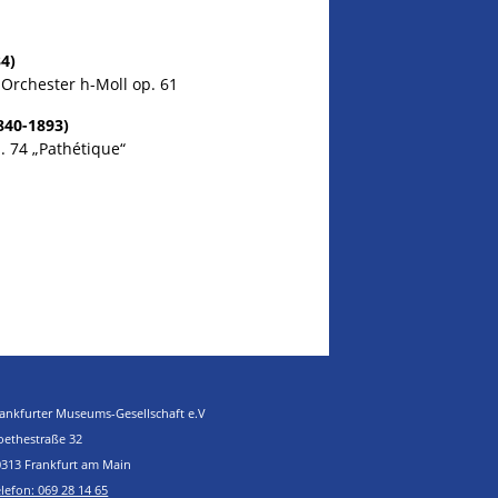
4)
 Orchester h-Moll op. 61
840-1893)
p. 74 „Pathétique“
rankfurter Museums-Gesellschaft e.V
oethestraße 32
0313 Frankfurt am Main
lefon: 069 28 14 65