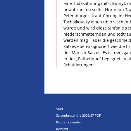
eine Todesahnung mitschwingt, di
bewahrheiten sollte: Nur neun Tag
Petersburger Uraufführung im Her
Tschaikowsky einen überraschend
wurde und wird diese Sinfonie ge
niederschmetternden und todtrau
werden mag – aber die geschmeid
Satzes ebenso ignoriert wie die t
des Marsch-Satzes. Es ist der „ga
in der „Pathétique“ begegnet, in a
Schattierungen!
Start
Saisonbroschüre 2026/27 PDF
Konzertkalender
Kontakt