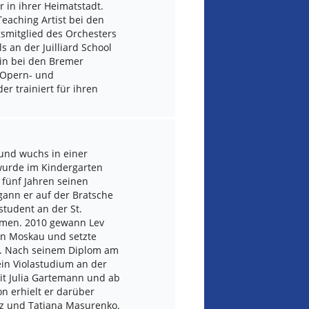
 in ihrer Heimatstadt.
eaching Artist bei den
smitglied des Orchesters
s an der Juilliard School
rin bei den Bremer
r Opern- und
er trainiert für ihren
und wuchs in einer
wurde im Kindergarten
 fünf Jahren seinen
egann er auf der Bratsche
student an der St.
mmen. 2010 gewann Lev
 in Moskau und setzte
rt. Nach seinem Diplom am
ein Violastudium an der
it Julia Gartemann und ab
n erhielt er darüber
sz und Tatjana Masurenko.