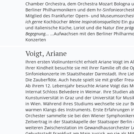
Chamber Orchestra, dem Orchestra Mozart Bologna u
Berliner Philharmonikern und dem hr-Sinfonieorchester
Mitglied des Frankfurter Opern- und Museumsorches
ich gerne
Kochbücher
Meine Inspirationsquelle(n)
Ein gu
und italienische Küche, Loriot und die Natur
Eine präg
Begegnung...
...Aufwachsen mit den Berliner Philharm
Konzerten
Voigt, Ariane
Ihren ersten Violinunterricht erhielt Ariane Voigt im A
ihrer Kindheit besuchte sie mit ihrer Familie oft die
Sinfoniekonzerte im Staatstheater Darmstadt. Ihre Li
Die Zauberflöte. Auch heute spielt sie mit großer Fre
Ab ihrem 12. Lebensjahr besuchte Ariane Voigt das
Internat Schloss Belvedere in Weimar. Ihre Studien ab
Kunstuniversität in Graz und der Universität für Mus
in Wien. Während ihres Studiums wechselte sie zur 
warmen Klangs des Instruments. Erste Erfahrungen i
Orchester sammelte sie bei den Wiener Symphonikern
Zeitvertrag in der Staatskapelle der Staatsoper Berlin 
weiteren Zwischenstation im Gewandhausorchester Lei
Geburtsstadt Frankfurt am Main zurück, wo sie als Mit