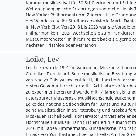
Kammermusikfestival für 30 Schülerinnen und Schüler
Weitere pädagogische Erfahrungen sammelte sie als T
New Yorker Philharmonikern. Zudem ist sie Gründung
des Wandels e.V. Ihr Studium absolvierte Marie Daniel
in New York City. Von 2018 bis 2023 war sie Vorspiele
Philharmonikern, 2024 wechselte sie zum Frankfurte
Museumsorchester. In ihrer Freizeit backt sie gerne od
nächsten Triathlon oder Marathon.
Loiko, Lev
Lev Loiko wurde 1991 in Ivanovo bei Moskau geboren 
Chemiker-Familie auf. Seine musikalische Begabung 
von Naelya Chistyakova entdeckt, die ihm im Alter von
ersten Geigenunterricht erteilte. Acht Jahre später b
zu experimentieren und wurde mit 14 Jahren als Jung
Petersburger Mussorgski Musikhochschule aufgeno
Loiko das nationale Stipendium für Kunst und Kultur
seine Musikstudien in St. Petersburg und Moskau fo
Moskauer Tschaikowski Konservatorium vertiefte er s
Hochschule für Musik Hanns Eisler Berlin, zunächst m
2016 mit Tabea Zimmermann. Künstlerische Inspiratio
hinaus von Yuri Bashmet, Eberhard Feltz, Amihai Gro