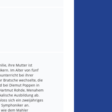
lie, ihre Mutter ist
ikern. Im Alter von fünf
nunterricht bei ihrer
ur Bratsche wechselte, die
nd bei Diemut Poppen in
e, Hartmut Rohde, Menahem
ikalische Ausbildung ab.
oss sich ein zweijähriges
 Symphoniker an.
n wie dem Mahler