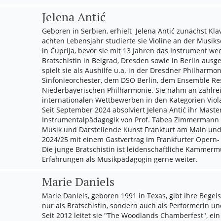
Jelena Antić
Geboren in Serbien, erhielt Jelena Antić zunächst Kla
achten Lebensjahr studierte sie Violine an der Musik
in Ćuprija, bevor sie mit 13 Jahren das Instrument we
Bratschistin in Belgrad, Dresden sowie in Berlin ausg
spielt sie als Aushilfe u.a. in der Dresdner Philharmon
Sinfonieorchester, dem DSO Berlin, dem Ensemble Re
Niederbayerischen Philharmonie. Sie nahm an zahlre
internationalen Wettbewerben in den Kategorien Vio
Seit September 2024 absolviert Jelena Antić ihr Maste
Instrumentalpädagogik von Prof. Tabea Zimmermann 
Musik und Darstellende Kunst Frankfurt am Main und 
2024/25 mit einem Gastvertrag im Frankfurter Opern
Die junge Bratschistin ist leidenschaftliche Kammerm
Erfahrungen als Musikpädagogin gerne weiter.
Marie Daniels
Marie Daniels, geboren 1991 in Texas, gibt ihre Begei
nur als Bratschistin, sondern auch als Performerin un
Seit 2012 leitet sie "The Woodlands Chamberfest", ein 