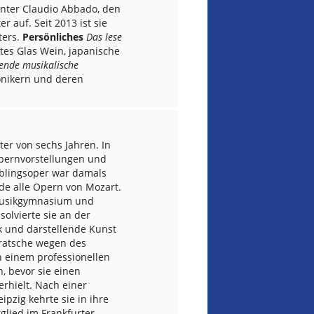
nter Claudio Abbado, den
 auf. Seit 2013 ist sie
ters.
Persönliches
Das lese
tes Glas Wein, japanische
ende musikalische
onikern und deren
lter von sechs Jahren. In
 Opernvorstellungen und
eblingsoper war damals
ude alle Opern von Mozart.
 Musikgymnasium und
solvierte sie an der
ik und darstellende Kunst
Bratsche wegen des
n einem professionellen
, bevor sie einen
erhielt. Nach einer
pzig kehrte sie in ihre
glied im Frankfurter