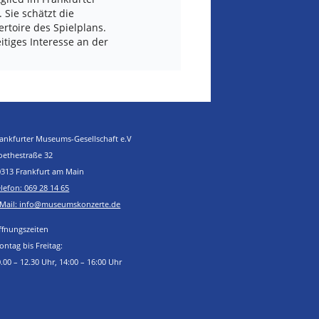
ie schätzt die
ertoire des Spielplans.
tiges Interesse an der
rankfurter Museums-Gesellschaft e.V
oethestraße 32
0313 Frankfurt am Main
lefon: 069 28 14 65
-Mail: info@museumskonzerte.de
ffnungszeiten
ntag bis Freitag:
.00 – 12.30 Uhr, 14:00 – 16:00 Uhr