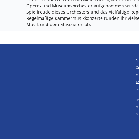
Opern- und Museumsorchester aufgenommen wurde. S
Spielfreude dieses Orchesters und das vielfältige Rep
Regelmäßige Kammermusikkonzerte runden ihr vielsei
Musik und dem Musizieren ab.
F
G
6
Te
E
Ö
Mo
10