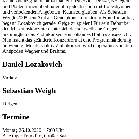
Keine zwanzig Jahre alt ist Daniel Lozakovich. Presse, Kollegen
und Plattenfirmen überhäufen ihn jedoch schon mit Lobeshymnen
und verlockenden Angeboten. Kaum zu glauben: Als Sebastian
Weigle 2008 sein Amt als Generalmusikdirektor in Frankfurt antrat,
begann Lozakovich gerade, Geige zu spielen! Für sein Debut bei
den Museumskonzerten hatte sich der schwedische Geiger
ursprünglich das Violinkonzert von Johannes Brahms ausgesucht.
Nun macht das geänderte Konzertformat eine Programmänderung
notwendig: Mendelssohns Violinkonzert wird eingerahmt von den
Antipoden Wagner und Brahms.
Daniel Lozakovich
Violine
Sebastian Weigle
Dirigent
Termine
Montag 26.10.2020, 17:00 Uhr
Alte Oper Frankfurt, Großer Saal