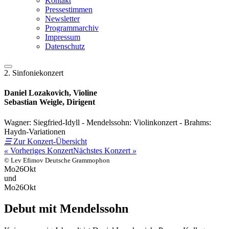
Kontakt
Pressestimmen
Newsletter
Programmarchiv
Impressum
Datenschutz
2. Sinfoniekonzert
Daniel Lozakovich, Violine
Sebastian Weigle, Dirigent
Wagner: Siegfried-Idyll - Mendelssohn: Violinkonzert - Brahms:
Haydn-Variationen
☰
Zur Konzert-Übersicht
«
Vorheriges Konzert
Nächstes Konzert
»
© Lev Efimov Deutsche Grammophon
Mo
26
Okt
und
Mo
26
Okt
Debut mit Mendelssohn