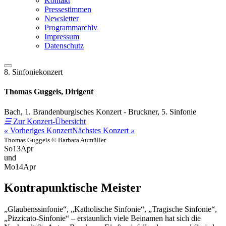
Kontakt
Pressestimmen
Newsletter
Programmarchiv
Impressum
Datenschutz
8. Sinfoniekonzert
Thomas Guggeis, Dirigent
Bach, 1. Brandenburgisches Konzert - Bruckner, 5. Sinfonie
☰
Zur Konzert-Übersicht
«
Vorheriges Konzert
Nächstes Konzert
»
Thomas Guggeis © Barbara Aumüller
So
13
Apr
und
Mo
14
Apr
Kontrapunktische Meister
„Glaubenssinfonie“, „Katholische Sinfonie“, „Tragische Sinfonie“,
„Pizzicato-Sinfonie“ – erstaunlich viele Beinamen hat sich die