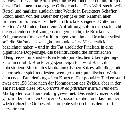
Nachwelt für Anton Bruckners Fünfte einfallen lassen, und für jeden
dieser Beinamen mag es gute Gründe geben. Das Werk steckt voller
Rätsel und markiert zugleich eine Wende in Bruckners Schaffen.
Schon allein von der Dauer her sprengt es den Rahmen aller
früheren Sinfonien, einschließlich Bruckners eigener Dritter und
Vierter. 75 Minuten dauert eine Aufführung, sofern man sich nicht
die gnadenlosen Kürzungen zu eigen macht, die Bruckners
Zeitgenossen für erste Aufführungen vornahmen. Bruckner selbst
soll die Sinfonie als sein „kontrapunktisches Meisterstück“
bezeichnet haben – und in der Tat gipfelt der Finalsatz in eine
gigantische Doppelfuge, die beeindruckend die sinfonischen
Klangmassen in kunstvollsten kontrapunktischen Überlagerungen
zusammenführt. Bruckner gegenübergestellt wird Bach, der
unbestrittene Meister des kontrapunktischen Satzes, allerdings mit
einem seiner spielfreudigsten, weniger kontrapunktischen Werke:
dem ersten Brandenburgischen Konzert. Der populäre Titel entstand
zwar erst 150 Jahre nach der Komposition des Zyklus, aber in der
Tat hat Bach diese
Six Concerts Avec plusieurs Instruments
dem
Markgrafen von Brandenburg gewidmet. Das erste Konzert steht
ganz in der barocken Concerto-Grosso-Tradition und lässt immer
wieder einzelne Orchesterinstrumente solistisch aus dem Tutti
hervortreten.